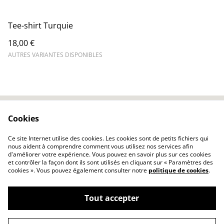
Tee-shirt Turquie
18,00 €
AUTRES VARIANTES DISPONIBLES
Cookies
Contactez-nous
Conditions
Politique de
Politique de cookies
Ce site Internet utilise des cookies. Les cookies sont de petits fichiers qui
confidentialité
nous aident à comprendre comment vous utilisez nos services afin
d'améliorer votre expérience. Vous pouvez en savoir plus sur ces cookies
et contrôler la façon dont ils sont utilisés en cliquant sur « Paramètres des
cookies ». Vous pouvez également consulter notre
politique de cookies
.
Tout accepter
©
2026
L'ATELIER ECOR